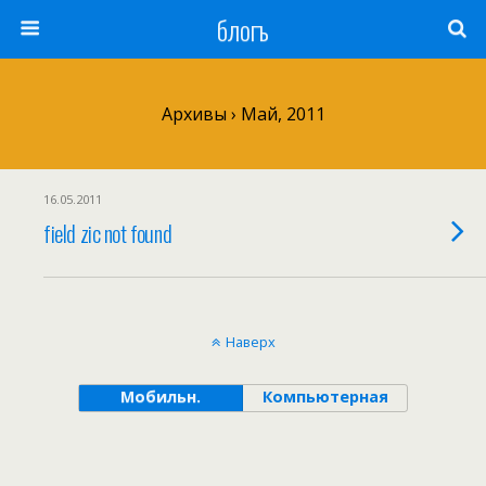
блогъ
Архивы › Май, 2011
16.05.2011
field zic not found
Наверх
Мобильн.
Компьютерная