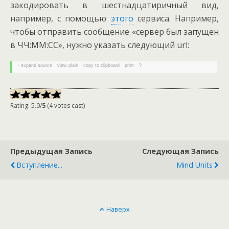
закодировать в шестнадцатиричный вид,
например, с помощью
этого
сервиса. Например,
чтобы отправить сообщение «сервер был запущен
в ЧЧ:ММ:СС», нужно указать следующий url:
+ expand source
view plain
copy to clipboard
print
?
Rating: 5.0/
5
(4 votes cast)
Предыдущая Запись
Следующая Запись
Вступление...
Mind Units
Наверх