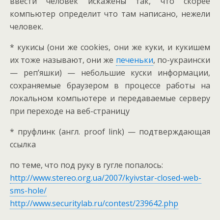
ввести человек искажены так, что скорее
компьютер определит что там написано, нежели
человек.
*
кукисы (они же cookies, они же куки, и кукишем
их тоже называют, они же
печеньки
, по-украински
— реп’яшки) — небольшие куски информации,
сохраняемые браузером в процессе работы на
локальном компьютере и передаваемые серверу
при переходе на веб-страницу
*
пруфлинк (англ. proof link) — подтверждающая
ссылка
по теме, что под руку в гугле попалось:
http://www.stereo.org.ua/2007/kyivstar-closed-web-
sms-hole/
http://www.securitylab.ru/contest/239642.php