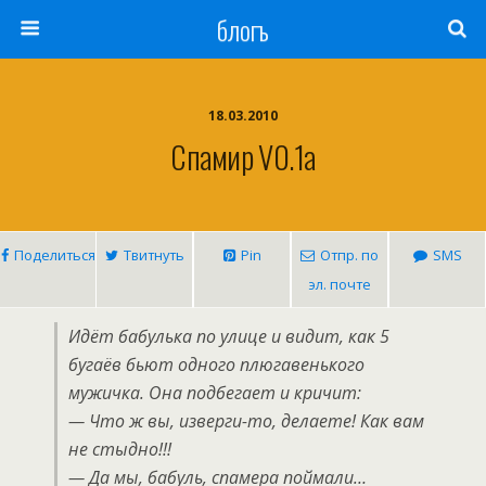
блогъ
18.03.2010
Спамир V0.1a
Поделиться
Твитнуть
Pin
Отпр. по
SMS
эл. почте
Идёт бабулька по улице и видит, как 5
бугаёв бьют одного плюгавенького
мужичка. Она подбегает и кричит:
— Что ж вы, изверги-то, делаете! Как вам
не стыдно!!!
— Да мы, бабуль, спамера поймали…