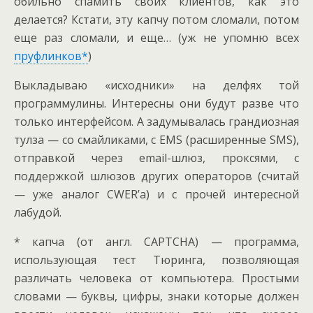
обильно спамить своих клиентов, как это
делается? Кстати, эту капчу потом сломали, потом
еще раз сломали, и еще… (уж не упомню всех
пруфлинков*
)
Выкладываю «исходники» на делфях той
программулины. Интересны они будут разве что
только интерфейсом. А задумывалась грандиозная
тулза — со смайликами, с EMS (расширенные SMS),
отправкой через email-шлюз, проксями, с
поддержкой шлюзов других операторов (считай
— уже аналог CWER’а) и с прочей интересной
лабудой.
*
капча (от англ. CAPTCHA) — программа,
использующая тест Тюринга, позволяющая
различать человека от компьютера. Простыми
словами — буквы, цифры, знаки которые должен