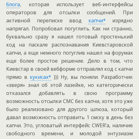
блога
, которая использует веб-интерфейсы
операторов для отсылки сообщений. При
активной переписке ввод
капчи*
изрядно
напрягал. Попробовал погуглить. Как ни странно,
буквально сразу я нашел готовый простенький
код на паскале распознавания Киевстаровской
капчи, а еще немного погуглив нашел на форумах
еще более простое решение. Дело в том, что
Киевстар в своей вебформе отправлял код с капчи
прямо в
кукисах*
))) Ну, вы поняли. Разработчик
«зверя» знал об этой лазейке, но категорически
отказался добавлять в свою программу
возможность отсылки СМС без капчи, хотя это уже
было реализовано для другого шлюза, который
давал возможность отправить 1 смску в день без
капчи. Это, угловатый интерфейс CWER’а, наличие
свободного времени, и молодой энтузиазм