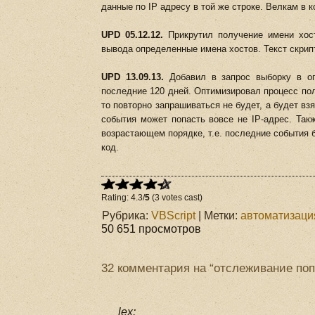
данные по IP адресу в той же строке. Велкам в 
UPD 05.12.12.
Прикрутил получение имени хост
вывода определенные имена хостов. Текст скрип
UPD 13.09.13.
Добавил в запрос выборку в оп
последние 120 дней. Оптимизировал процесс по
то повторно запрашиваться не будет, а будет вз
события может попасть вовсе не IP-адрес. Такж
возрастающем порядке, т.е. последние события
код.
Rating: 4.3/
5
(3 votes cast)
Рубрика:
VBScript
| Метки:
автоматизаци
50 651 просмотров
32 комментария на “отслеживание поп
lex: