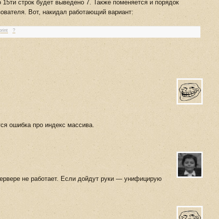
 15ти строк будет выведено 7. Также поменяется и порядок
зователя. Вот, накидал работающий вариант:
print
?
ся ошибка про индекс массива.
сервере не работает. Если дойдут руки — унифицирую