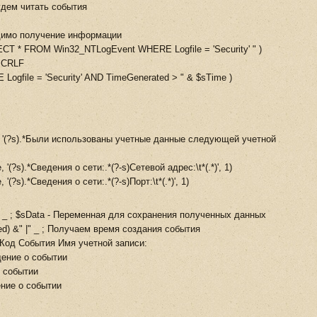
будем читать события
одимо получение информации
CT * FROM Win32_NTLogEvent WHERE Logfile = 'Security' " )
@CRLF
gfile = 'Security' AND TimeGenerated > " & $sTime )
, '(?s).*Были использованы учетные данные следующей учетной
(?s).*Сведения о сети:.*(?-s)Сетевой адрес:\t*(.*)', 1)
?s).*Сведения о сети:.*(?-s)Порт:\t*(.*)', 1)
 & @CRLF _ ; $sData - Переменная для сохранения полученных данных
) &" |" _ ; Получаем время создания события
; Код События Имя учетной записи:
щение о событии
о событии
ение о событии