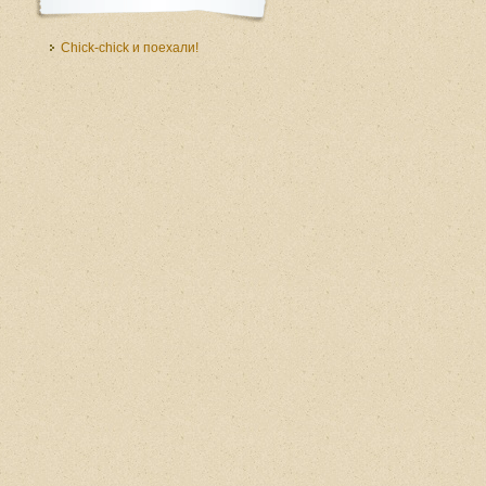
Chick-chick и поехали!