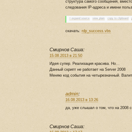
структура самого сообщения, вместо
следования IP-адреса и имени поль
+ expand source
view plain
copy to clipboard
скачать:
rdp_success.vbs
Смирнов Саша:
15.08.2013 в 21:50
Идея супер. Реализация красива. Но…
Данный скрипт не работает на Server 2008
Меняю код события на четырезначный. Валит
admin
:
16.08.2013 в 13:26
да, уже слышал о том, что на 2008 
Смирнов Саша: