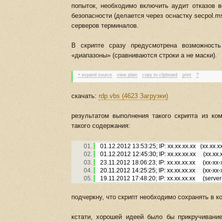
попыток, необходимо включить аудит отказов 
безопасности (делается через оснастку secpol.m
серверов терминалов.
В скрипте сразу предусмотрена возможност
«диапазоны» (сравниваются строки а не маски).
+ expand source
view plain
copy to clipboard
print
?
скачать:
rdp.vbs (4623 Загрузки)
результатом выполнения такого скрипта из кома
такого содержания:
01.12.2012 13:53:25; IP: xx.xx.xx.xx (xx.
01.12.2012 12:45:30; IP: xx.xx.xx.xx (xx.
23.11.2012 18:06:23; IP: xx.xx.xx.xx (xx-xx-
20.11.2012 14:25:25; IP: xx.xx.xx.xx (xx-xx-
19.11.2012 17:48:20; IP: xx.xx.xx.xx (
подчеркну, что скрипт необходимо сохранять в к
кстати, хорошей идеей было бы прикручиван