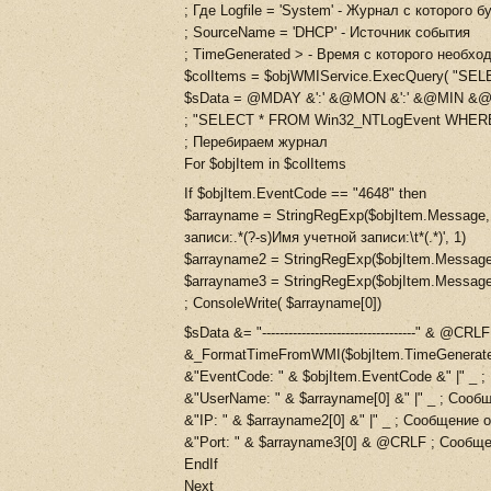
; Где Logfile = 'System' - Журнал с которого 
; SourceName = 'DHCP' - Источник события
; TimeGenerated > - Время с которого необх
$colItems = $objWMIService.ExecQuery( "SELE
$sData = @MDAY &':' &@MON &':' &@MIN &
; "SELECT * FROM Win32_NTLogEvent WHERE Lo
; Перебираем журнал
For $objItem in $colItems
If $objItem.EventCode == "4648" then
$arrayname = StringRegExp($objItem.Message
записи:.*(?-s)Имя учетной записи:\t*(.*)', 1)
$arrayname2 = StringRegExp($objItem.Message, '
$arrayname3 = StringRegExp($objItem.Message, '(
; ConsoleWrite( $arrayname[0])
$sData &= "-----------------------------------"
&_FormatTimeFromWMI($objItem.TimeGenerated
&"EventCode: " & $objItem.EventCode &" |" _ 
&"UserName: " & $arrayname[0] &" |" _ ; Сооб
&"IP: " & $arrayname2[0] &" |" _ ; Сообщение 
&"Port: " & $arrayname3[0] & @CRLF ; Сообщ
EndIf
Next