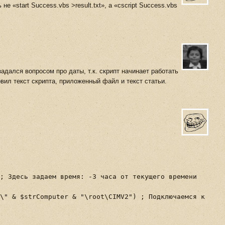
е «start Success.vbs >result.txt», а «cscript Success.vbs
задался вопросом про даты, т.к. скрипт начинает работать
вил текст скрипта, приложенный файл и текст статьи.
; Здесь задаем время: -3 часа от текущего времени
\" & $strComputer & "\root\CIMV2") ; Подключаемся к