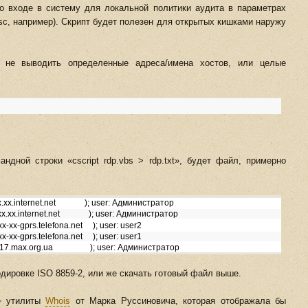
во входе в систему для локальной политики аудита в параметрах
sc, например). Скрипт будет полезен для открытых кишками наружу
ь не выводить определенные адреса/имена хостов, или целые
ндной строки «cscript rdp.vbs > rdp.txt», будет файл, примерно
xx.xx.xx.internet.net ); user: Администратор
xx.xx.xx.internet.net ); user: Администратор
xx-xx-gprs.telefona.net ); user: user2
xx-xx-gprs.telefona.net ); user: user1
server17.max.org.ua ); user: Администратор
одировке ISO 8859-2, или же скачать готовый файл выше.
ие утилиты
Whois
от Марка Руссиновича, которая отображала бы