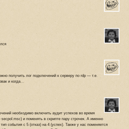
ился
ожно получить лог подключений к серверу по rdp — т.е.
ервак и когда…
лючений необходимо включить аудит успехов во время
 secpol.msc) и поменять в скрипте пару строчек. А именно
тип события с 5 (отказ) на 4 (успех). Также у нас поменяется