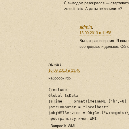
С выводом разобрался — стартовать н
>result.txt». А даты не запилите?
admin
:
13.09.2013 в 11:58
Вы как раз вовремя. Я сам 
все дольше и дольше. Обно
black1:
16.09.2013 в 13:40
набросок rdp
#include
Global $sData
$sTime = _FormatTimeInWMI ("h",-8) 
$strComputer = "localhost"
$objWMIService = ObjGet("winmgmts:\
пространству имен WMI
; Запрос К WMI