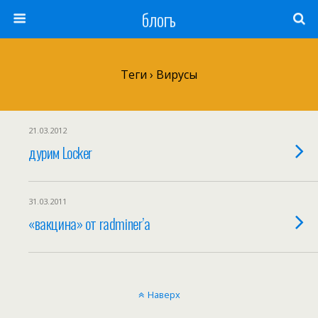
блогъ
Теги › Вирусы
21.03.2012
дурим Locker
31.03.2011
«вакцина» от radminer’a
Наверх